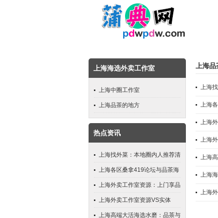
上海品
上海海选外卖工作室
上海找
上海中圈工作室
上海各
上海品茶的地方
上海外
热点资讯
上海外
上海找外菜：本地圈内人推荐清
上海高
单_96
上海各区桑拿419论坛与品茶海
上海海
选工作室测评_75
上海外卖工作室资源：上门享品
上海外
茶的宝藏库
上海外卖工作室资源VS实体
店：价格谁更实惠？
上海高端大活海选水磨：品茶与