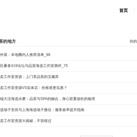
首页
茶的地方
你的
外菜：本地圈内人推荐清单_96
区桑拿419论坛与品茶海选工作室测评_75
卖工作室资源：上门享品茶的宝藏库
卖工作室资源VS实体店：价格谁更实惠？
端大活海选水磨：品茶与SPA的融合，身心双重放松的秘境
选场子安排与上海海选场子微信：服务效率提升指南
卖工作室资源大揭秘，不容错过