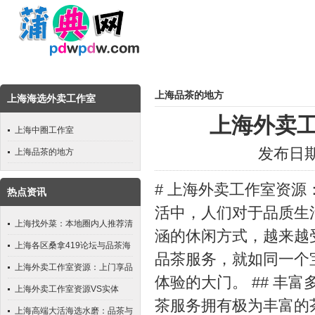
上海品茶的地方
上海海选外卖工作室
上海外卖
上海中圈工作室
发布日期：
上海品茶的地方
# 上海外卖工作室资源
热点资讯
活中，人们对于品质生
上海找外菜：本地圈内人推荐清
涵的休闲方式，越来越
单_96
上海各区桑拿419论坛与品茶海
品茶服务，就如同一个
选工作室测评_75
上海外卖工作室资源：上门享品
体验的大门。 ## 丰
茶的宝藏库
上海外卖工作室资源VS实体
茶服务拥有极为丰富的
店：价格谁更实惠？
上海高端大活海选水磨：品茶与