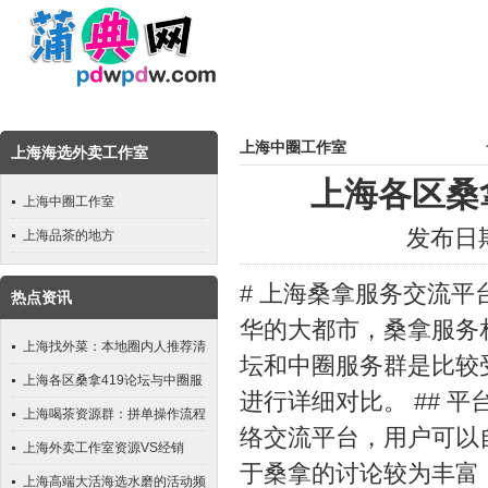
上海中圈工作室
上海海选外卖工作室
上海各区桑拿
上海中圈工作室
发布日期
上海品茶的地方
# 上海桑拿服务交流平台
热点资讯
华的大都市，桑拿服务相
上海找外菜：本地圈内人推荐清
坛和中圈服务群是比较
单_75
上海各区桑拿419论坛与中圈服
进行详细对比。 ## 平
务群对比_189
上海喝茶资源群：拼单操作流程
络交流平台，用户可以
上海外卖工作室资源VS经销
于桑拿的讨论较为丰富
商：货源谁更可靠？
上海高端大活海选水磨的活动频